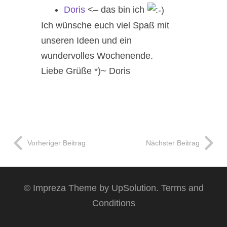
Doris
<– das bin ich
Ich wünsche euch viel Spaß mit
unseren Ideen und ein
wundervolles Wochenende.
Liebe Grüße *)~ Doris
Vorheriger Beitrag
Nächster Beitrag
©
Impreza Theme
by UpSolution.
Terms and
Conditions